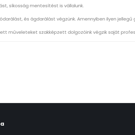
st, síkosság mentesítést is vállalunk.
ódarálást, és ágdarálást végzünk. Amennyiben ilyen jellegű
ett műveleteket szakképzett dolgozóink végzik saját profess
fa