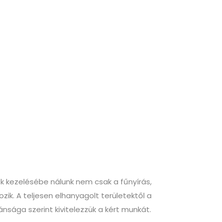
tek kezelésébe nálunk nem csak a fűnyírás,
ik. A teljesen elhanyagolt területektől a
sága szerint kivitelezzük a kért munkát.