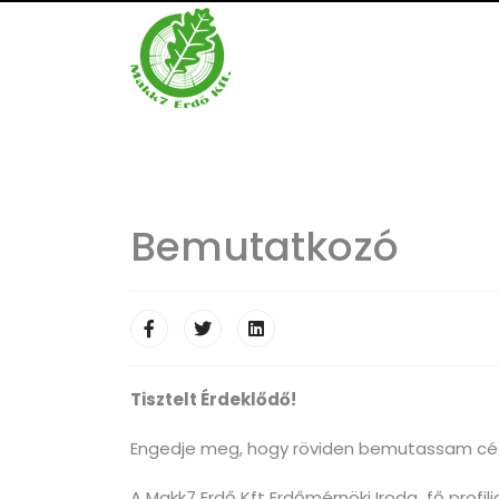
Bemutatkozó
Tisztelt Érdeklődő!
Engedje meg, hogy röviden bemutassam cég
A Makk7 Erdő Kft Erdőmérnöki Iroda fő profil