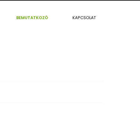
+36 70 433-6164
makk7@makk7.hu
BEMUTATKOZÓ
KAPCSOLAT