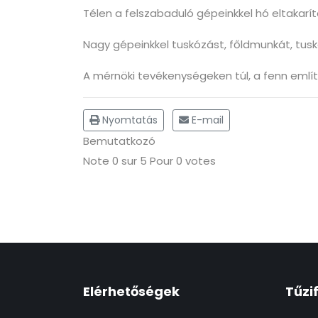
Télen a felszabaduló gépeinkkel hó eltakarítá
Nagy gépeinkkel tuskózást, főldmunkát, tusk
A mérnöki tevékenységeken túl, a fenn említ
Nyomtatás
E-mail
Bemutatkozó
Note
0
sur
5
Pour
0 votes
Elérhetőségek
Tűzi