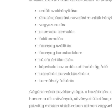
erdők szakirányítása
ültetési, ápolási, nevelési munkák irán
vegyszerezés
csemete termelés
fakitermelés
faanyag szállítás
faanyag kereskedelem
tűzifa értékesítés
képviselet az erdészeti hatóság felé
telepítési tervek készítése
termőhely feltárás
Cégünk másik tevékenysége, a bozótirtás, zöl
hanem a dísznövények, sövények ültetése, nyí
pázsitig minden stádiumban otthon vagyunk,