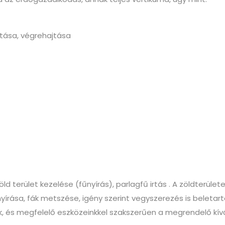
yítása, végrehajtása
d terület kezelése (fűnyírás), parlagfű irtás . A zöldterüle
rása, fák metszése, igény szerint vegyszerezés is beletartoz
 és megfelelő eszközeinkkel szakszerűen a megrendelő kíván