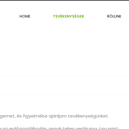
HOME
TEVÉKENYSÉGEK
RÓLUNK
emet, és figyelmébe ajánljam tevékenységünket.
ja az erdőgazdálkodás, annak teljes vertikuma, úgy mint: